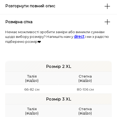
Розгорнути повний опис
Посилання на товар без
Розмірна сітка
дефекту:
https://rubi.in.ua/product/zhinochi-
merezhyvni-trusyky-tanga-batal-art-5006/
Немає можливості зробити заміри або виникли сумніви
direct
щодо вибору розміру? Напишіть нам у
і ми з радістю
✨
Жіночі мереживні трусики танга батал
—
підберемо розмір❤️
ідеальний вибір для жінок, які хочуть виглядати
привабливо та почуватися комфортно. Повністю
мереживна модель з підвищеною посадкою
красиво лягає по фігурі, не здавлює і не натирає.
Розмір 2 XL
🌿
Склад тканини:
Талія
Cтегна
(від/до)
(від/до)
— 91% нейлон
— 9% спандекс
66-82 см
80-106 см
— Ластовиця: 100% бавовна
Розмір 3 XL
Тонке еластичне мереживо приємне до тіла та не
Талія
Cтегна
втрачає форму після прання.
(від/до)
(від/до)