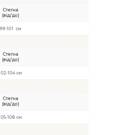
садка — комфортна підтримка
Cтегна
(від/до)
й — непомітні навіть під облягаючим
99-101 см
тканина — не сковує рухів
Cтегна
— без натирання та дискомфорту
(від/до)
ідходить для 🌸
102-104 см
 носіння для комфорту й
ті
Cтегна
 та облягаючі сукні
(від/до)
ння витонченого силуету
105-108 см
нати 💫