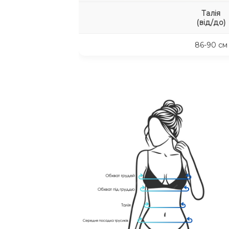
Талія
(від/до)
86-90 см