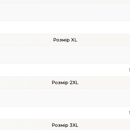
Висока по
живота
Стрінг-крі
одягом
Розмір XL
Еластична 
М’які шви 
Ідеально п
Щоденного
Розмір 2XL
впевненос
Під вечірні
Для створе
З чим поєд
Розмір 3XL