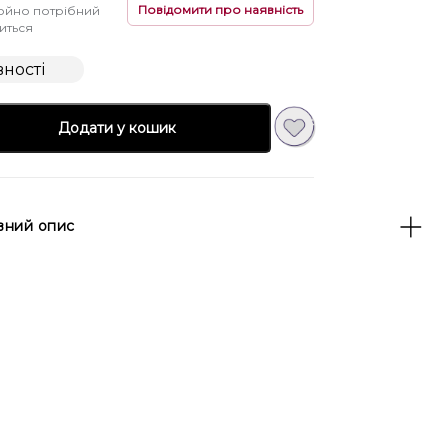
Повідомити про наявність
ойно потрібний
виться
вності
Додати у кошик
вний опис
 товар без
s://rubi.in.ua/product/vysoki-zhinochi-
rusyky-stringy-z-efektom-utyazhky-art-
 коригуючі трусики-стрінги —
ення для створення стрункого
яки високій посадці та щільному