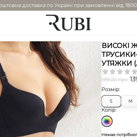
оштовна доставка по Україні при замовленні від 1800
ВИСОКІ Ж
ТРУСИКИ
УТЯЖКИ (
13
199.00 грн.
Розмір:
S
M
Колір:
Немає потрібног