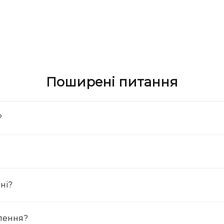
Поширені питання
?
ні?
лення?