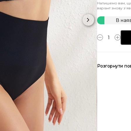
Напишемо вам, щ
варіант знову з’я
В ная
Розгорнути по
Посилання на
дефекту:
http
koryguyuchi-t
7059/
Жіночі високі
ідеальне ріш
силуету. Завд