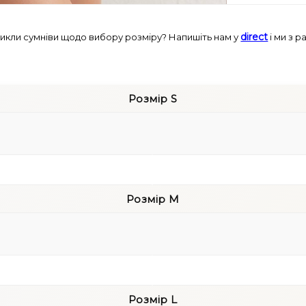
трикотажу вон
підкреслюють
direct
икли сумніви щодо вибору розміру? Напишіть нам у
і ми з 
вигляд у будь
непомітними 
Основні х
Розмір S
Тип:
жіночі
Тканина:
8
Посадка:
в
Крій:
стрін
Розмір M
Колір:
чор
Основні пе
Утягуючий 
Розмір L
стрункішо