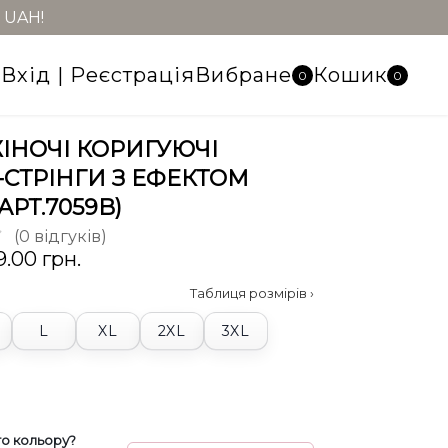
 UAH!
Вхід | Реєстрація
Вибране
Кошик
0
0
ІНОЧІ КОРИГУЮЧІ
-СТРІНГИ З ЕФЕКТОМ
АРТ.7059B)
(0 відгуків)
9.00 грн.
Таблиця розмірів ›
L
XL
2XL
3XL
о кольору?