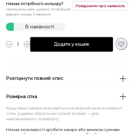
Немає потрібного кольору?
Повідомити про наявність
Напишемо вам, щойно потрібний
варіант знову з’явиться
В наявності
Додати у кошик
Розгорнути повний опис
Жіночі однотонні трусики-танга
— базова модель
Розмірна сітка
для щоденного гардероба. Завдяки
мінімалістичному дизайну та середній посадці вони
Якщо Ваші заміри знаходяться на верхній межі розмірної
виглядають акуратно й підходять для
сітки, радимо обрати наступний розмір — для
максимального комфорту.
повсякденного носіння. Легка дихаюча тканина
робить модель особливо доречною на теплу пору.
Немає можливості зробити заміри або виникли сумніви