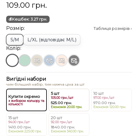
109.00 грн.
💰
Кешбек:
3.27
грн.
Розмір:
Таблиця розмірів ›
S/M
L/XL (відповідає M/L)
Колір:
Вигідні набори
чим більший набір, тим нижча ціна за шт
5 шт
10 шт
Купити окремо
105.00 грн./шт
97.00 грн./шт
з вибором кольору та
525.00 грн.
970.00 грн.
кількості
Економія 20.00 грн.
Економія 120.00 грн.
15 шт
20 шт
94.00 грн./шт
92.00 грн./шт
1410.00 грн.
1840.00 грн.
Економія 225.00 грн.
Економія 340.00 грн.