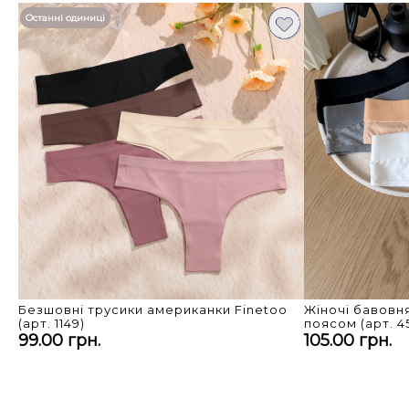
Останні одиниці
Відтінок кольору може незначно відрізнятись.
Безшовні трусики американки Finetoo
Жіночі бавовн
(арт. 1149)
поясом (арт. 45
99.00 грн.
105.00 грн.