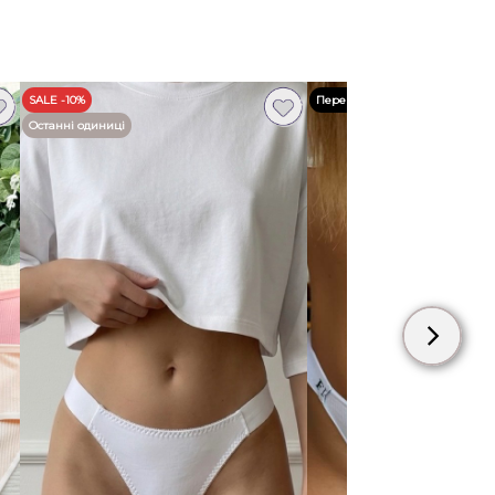
ру може незначно відрізнятись.
SALE -10%
Переглянути відео
Останні одиниці