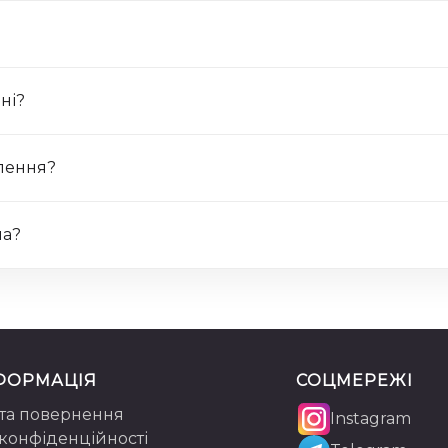
ні?
лення?
на?
ФОРМАЦІЯ
СОЦМЕРЕЖІ
 та повернення
Instagram
 конфіденційності