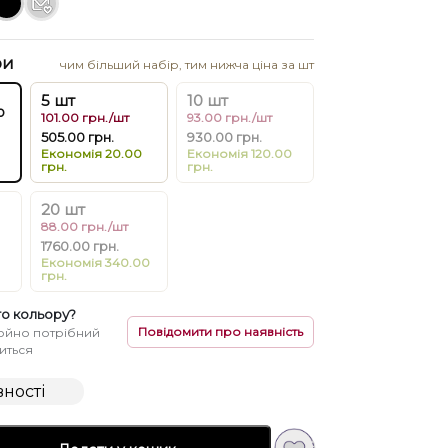
ри
чим більший набір, тим нижча ціна за шт
5 шт
10 шт
о
101.00 грн./шт
93.00 грн./шт
505.00 грн.
930.00 грн.
Економія 20.00
Економія 120.00
грн.
грн.
20 шт
88.00 грн./шт
1760.00 грн.
Економія 340.00
грн.
о кольору?
Повідомити про наявність
ойно потрібний
виться
вності