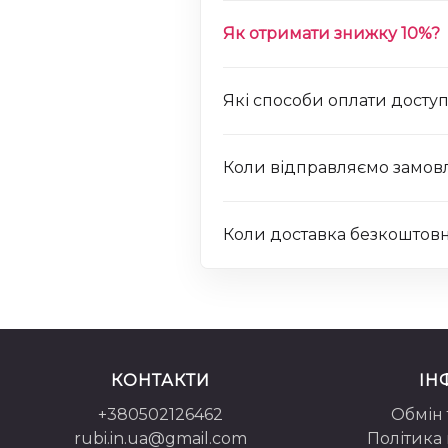
Як отримати знижку 10%?
Які способи оплати доступ
Коли відправляємо замов
Коли доставка безкоштов
КОНТАКТИ
ІН
+380502126462
Обмін
rubi.in.ua@gmail.com
Політика