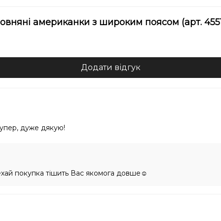
Ластовиця:
вовняні американки з широким поясом (арт. 4551
Кому піді
Ця модель під
трусики на к
Додати відгук
повсякденног
перевагу висо
Чому обир
супер, дуже дякую!
Перед відпра
щоб ви отрим
потреби допо
ехай покупка тішить Вас якомога довше☺️
акуратно зап
відправимо з
наша підтримк