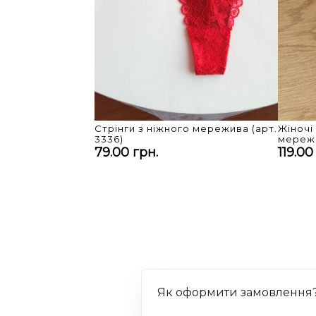
Стрінги з ніжного мережива (арт.
Жіночі
3336)
мережи
79.00 грн.
119.00
Як оформити замовлення