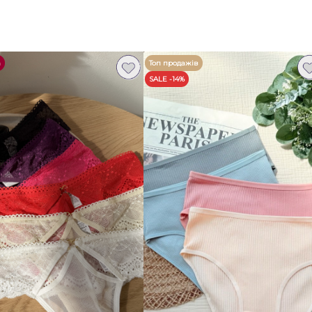
Відтінок кольо
а
Топ продажів
SALE -14%