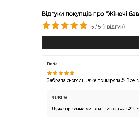
Відгуки покупців про "Жіночі ба
5 / 5 (1 відгук)
Daria
Забрала сьогодні, вже приміряла😍 Все 
RUBI 🌸
Дуже приємно читати такі відгуки💕 Н