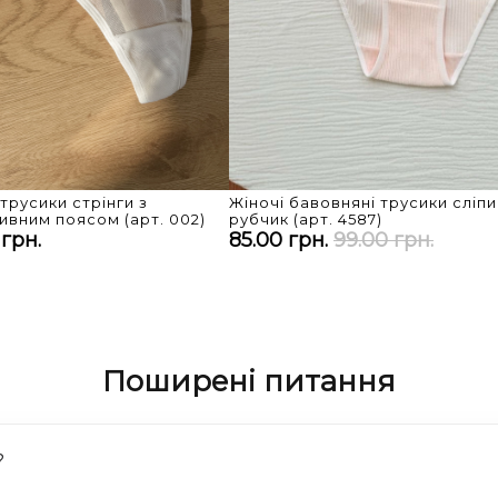
 трусики стрінги з
Жіночі бавовняні трусики сліпи
вним поясом (арт. 002)
рубчик (арт. 4587)
 грн.
85.00 грн.
99.00 грн.
Поширені питання
?