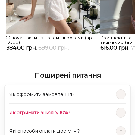
💎 Чому RUBI
✔️ Ми відбираємо трендові та чуттєві моделі
✔️ Контроль якості кожної партії
✔️ Швидка комплектація замовлень
Жіноча піжама з топом і шортами (арт.
Комплект із сі
195bp)
вишивкою (арт.
✔️ Турбота про стиль і комфорт
384.00 грн.
699.00 грн.
616.00 грн.
7
🛒 Замовляйте зараз
Поширені питання
Додайте жіночий сексуальний комплект із сітки до
кошика та замовляйте в RUBI — з швидкою
доставкою по всій Україні.
Як оформити замовлення?
Як отримати знижку 10%?
Відтінок кольору може незначно відрізнятись.
Які способи оплати доступні?